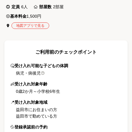
定員
6
人
部屋数
2
部屋
基本料金
1,500円
地図アプリで見る
ご利用前のチェックポイント
🤒
受け入れ可能な子どもの体調
病児・病後児
👶
受け入れ対象年齢
0歳2か月
～
小学校6年生
📍
受け入れ対象地域
益田市にお住まいの方
益田市で勤めている方
💦
登録承認前の予約