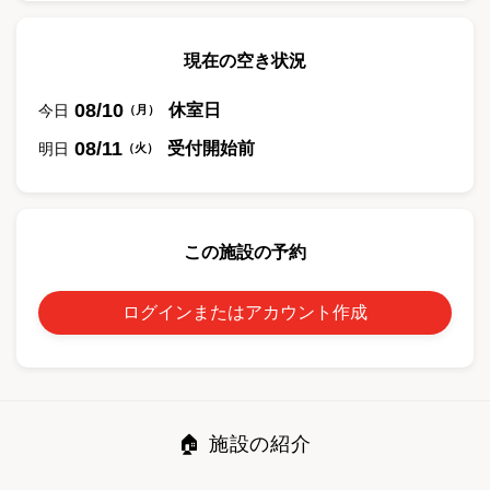
現在の空き状況
08/10
休室日
今日
（
月
）
08/11
受付開始前
明日
（
火
）
この施設の予約
ログインまたはアカウント作成
🏠 施設の紹介