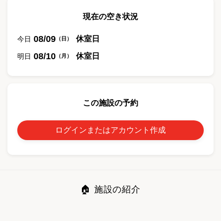
現在の空き状況
08/09
休室日
今日
（
日
）
08/10
休室日
明日
（
月
）
この施設の予約
ログインまたはアカウント作成
🏠 施設の紹介