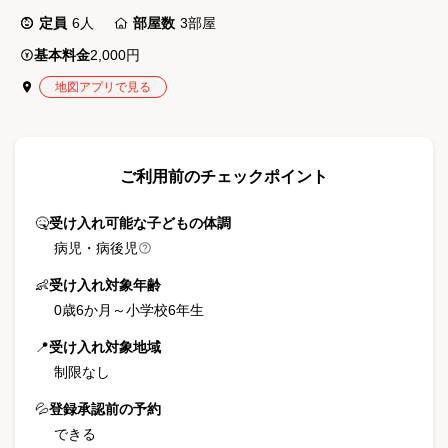
定員
6
人
部屋数
3
部屋
基本料金
2,000円
地図アプリで見る
ご利用前のチェックポイント
🤒
受け入れ可能な子どもの体調
病児・病後児
👶
受け入れ対象年齢
0歳6か月
～
小学校6年生
📍
受け入れ対象地域
制限なし
💦
登録承認前の予約
できる