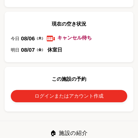
現在の空き状況
キャンセル待ち
08/06
今日
（
木
）
08/07
休室日
明日
（
金
）
この施設の予約
ログインまたはアカウント作成
🏠 施設の紹介