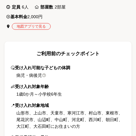
定員
6
人
部屋数
2
部屋
基本料金
2,000円
地図アプリで見る
ご利用前のチェックポイント
🤒
受け入れ可能な子どもの体調
病児・病後児
👶
受け入れ対象年齢
1歳0か月
～
小学校6年生
📍
受け入れ対象地域
山形市、上山市、天童市、寒河江市、村山市、東根市、
尾花沢市、山辺町、中山町、河北町、西川町、朝日町、
大江町、大石田町にお住まいの方