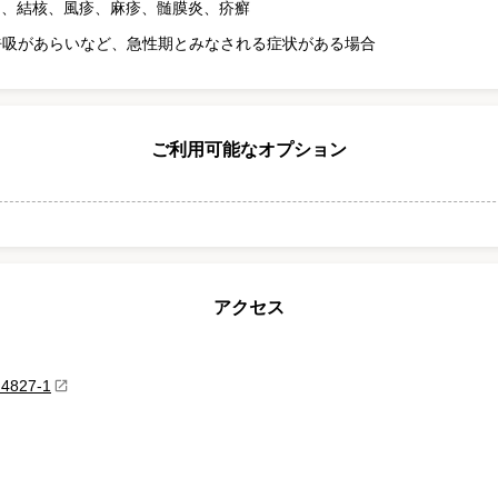
ス
、
結核
、
風疹
、
麻疹
、
髄膜炎
、
疥癬
呼吸があらいなど、急性期とみなされる症状がある場合
ご利用可能なオプション
アクセス
827-1