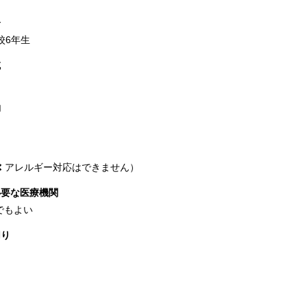
齢
校6年生
域
約
❌ アレルギー対応はできません）
必要な医療機関
でもよい
切り