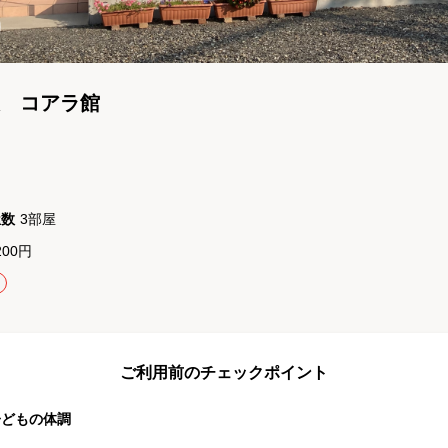
 コアラ館
屋数
3
部屋
200円
ご利用前のチェックポイント
子どもの体調