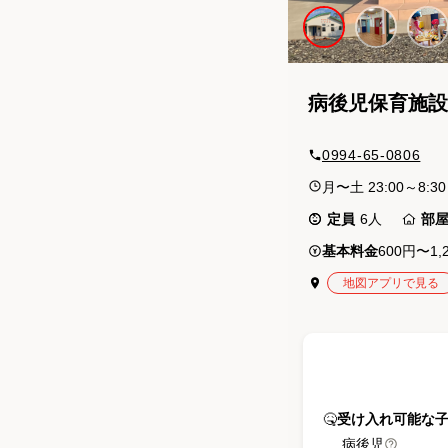
病後児保育施設
0994-65-0806
月〜土 23:00～8:30
定員
6
人
部
基本料金
600円〜1,
地図アプリで見る
🤒
受け入れ可能な
病後児