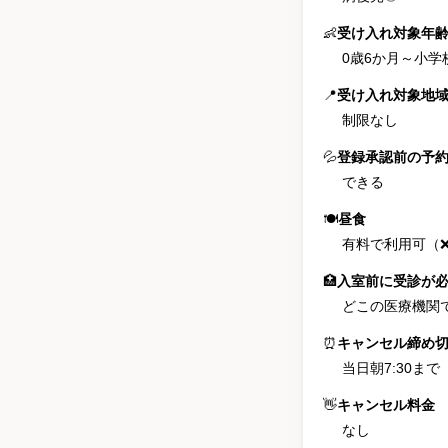
👶
受け入れ対象年
0歳6か月
～
小学
📍
受け入れ対象地
制限なし
💦
登録承認前の予
できる
🍽
昼食
有料で利用可（
🏥
入室前に受診が
どこの医療機関
⏰
キャンセル締め
当日朝7:30まで
👋
キャンセル料金
なし