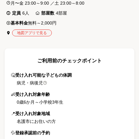
月〜金 23:00～9:00
／
土 23:00～8:00
定員
6
人
部屋数
4
部屋
基本料金
無料～2,000円
地図アプリで見る
ご利用前のチェックポイント
🤒
受け入れ可能な子どもの体調
病児・病後児
👶
受け入れ対象年齢
0歳6か月
～
小学校3年生
📍
受け入れ対象地域
名護市にお住いの方
💦
登録承認前の予約