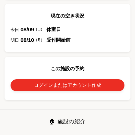
現在の空き状況
08/09
休室日
今日
（
日
）
08/10
受付開始前
明日
（
月
）
この施設の予約
ログインまたはアカウント作成
🏠 施設の紹介