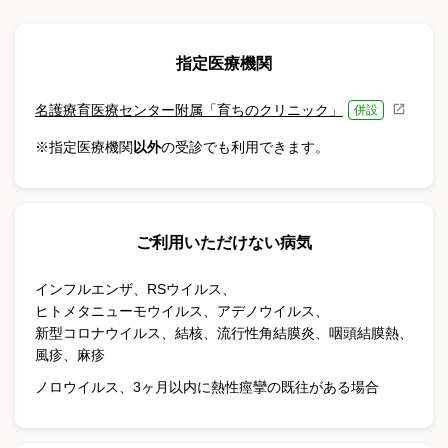
指定医療機関
名護療育医療センター附属「育ちのクリニック」
併設
※指定医療機関
以外
の受診でも利用できます。
ご利用いただけない病気
インフルエンザ
、
RSウイルス
、
ヒトメタニューモウイルス
、
アデノウイルス
、
新型コロナウイルス
、
結核
、
流行性角結膜炎
、
咽頭結膜熱
、
風疹
、
麻疹
ノロウイルス、3ヶ月以内に熱性痙攣の既往がある場合