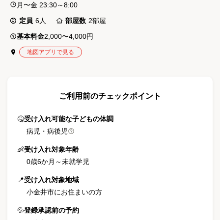
月〜金 23:30～8:00
定員
6
人
部屋数
2
部屋
基本料金
2,000〜4,000円
地図アプリで見る
ご利用前のチェックポイント
🤒
受け入れ可能な子どもの体調
病児・病後児
👶
受け入れ対象年齢
0歳6か月
～
未就学児
📍
受け入れ対象地域
小金井市にお住まいの方
💦
登録承認前の予約