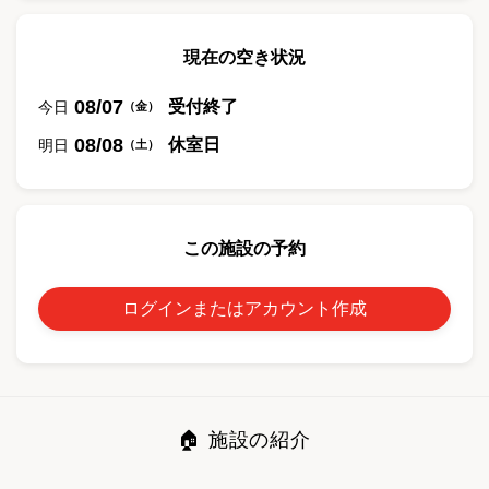
現在の空き状況
08/07
受付終了
今日
（
金
）
08/08
休室日
明日
（
土
）
この施設の予約
ログインまたはアカウント作成
🏠 施設の紹介