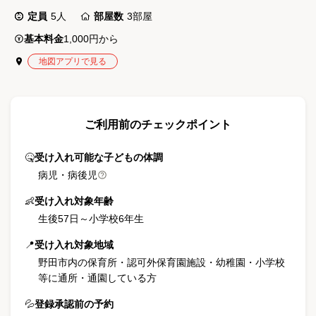
定員
5
人
部屋数
3
部屋
基本料金
1,000円から
地図アプリで見る
ご利用前のチェックポイント
🤒
受け入れ可能な子どもの体調
病児・病後児
👶
受け入れ対象年齢
生後57日
～
小学校6年生
📍
受け入れ対象地域
野田市内の保育所・認可外保育園施設・幼稚園・小学校
等に通所・通園している方
💦
登録承認前の予約