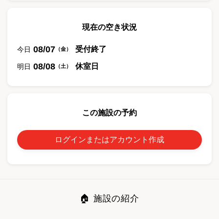
現在の空き状況
08/07
受付終了
今日
（
金
）
08/08
休室日
明日
（
土
）
この施設の予約
ログインまたはアカウント作成
🏠 施設の紹介