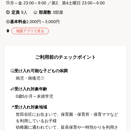
月～金 23:00～9:00
／
第2、第4土曜日 23:00～6:00
定員
9
人
部屋数
3
部屋
基本料金
2,000円～3,000円
地図アプリで見る
ご利用前のチェックポイント
🤒
受け入れ可能な子どもの体調
病児・病後児
👶
受け入れ対象年齢
0歳5か月
～
未就学児
📍
受け入れ対象地域
世田谷区にお住まいで、保育園・保育所・保育ママなど
を利用しているお子様
幼稚園に通われていて、延長保育や一時預かりを利用さ