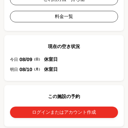
料金一覧
現在の空き状況
08/09
休室日
今日
（
日
）
08/10
休室日
明日
（
月
）
この施設の予約
ログインまたはアカウント作成