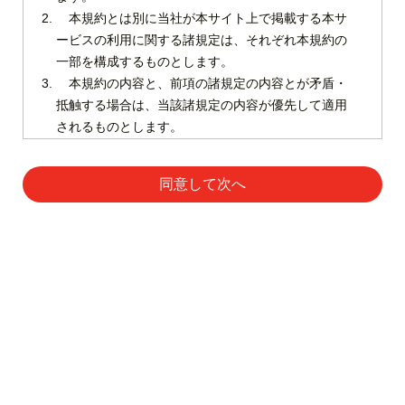
本規約とは別に当社が本サイト上で掲載する本サ
ービスの利用に関する諸規定は、それぞれ本規約の
一部を構成するものとします。
本規約の内容と、前項の諸規定の内容とが矛盾・
抵触する場合は、当該諸規定の内容が優先して適用
されるものとします。
（定義）
同意して次へ
本規約において使用する以下の用語は、各々以下に定める
意味を有するものとします。
利用規約
「知的財産権」とは、著作権、特許権、実用新
案権、商標権、意匠権その他の知的財産権（それ
プライバシーポリシー
らの権利を取得し、又はそれらの権利につき登録
お問い合わせ
等を出願する権利を含みます。）をいいます。
「本サイト」とは、そのドメインが「sickkids-
© Goodbaton Inc.
care.teote.jp」である当社が運営する本サービス
に関するウェブサイト（理由の如何を問わず当社