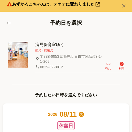
あずかるこちゃんは、テオテに変わりました
予約日を選択
病児保育室ゆう
病児・病後児
〒738-0053 広島県廿日市市阿品台3-1-
1-209
0829-39-8812
Web
利用
予約したい日時を選んでください
08
/
11
2026
/
火
休室日